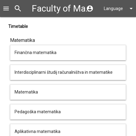
Faculty of Mathematics and Physics
search
close
menu
account_circle
arrow_drop_down
Language
Timetable
Matematika
Finančna matematika
Interdisciplinarni študij računalništva in matematike
Matematika
Pedagoška matematika
Aplikativna matematika