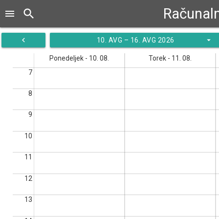
Računaln
search
menu
navigate_before
arrow_drop_down
10. AVG – 16. AVG 2026
Ponedeljek - 10. 08.
Torek - 11. 08.
7
8
9
10
11
12
13