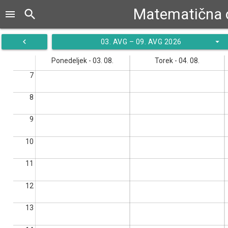
Matematična or
search
menu
navigate_before
arrow_drop_down
03. AVG – 09. AVG 2026
Ponedeljek - 03. 08.
Torek - 04. 08.
7
8
9
10
11
12
13