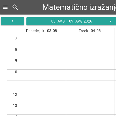
Matematično izražanj
search
menu
navigate_before
arrow_drop_down
03. AVG – 09. AVG 2026
Ponedeljek - 03. 08.
Torek - 04. 08.
7
8
9
10
11
12
13