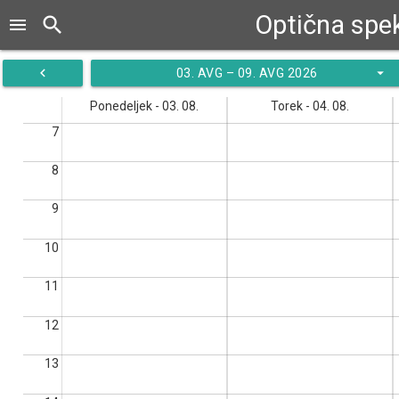
Optična spek
search
menu
navigate_before
arrow_drop_down
03. AVG – 09. AVG 2026
Ponedeljek - 03. 08.
Torek - 04. 08.
7
8
9
10
11
12
13