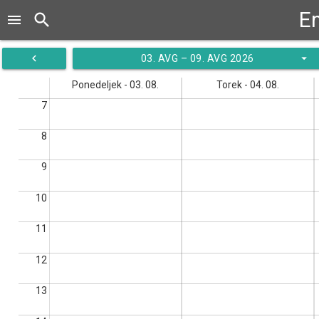
En
search
menu
navigate_before
arrow_drop_down
03. AVG – 09. AVG 2026
Ponedeljek - 03. 08.
Torek - 04. 08.
7
8
9
10
11
12
13